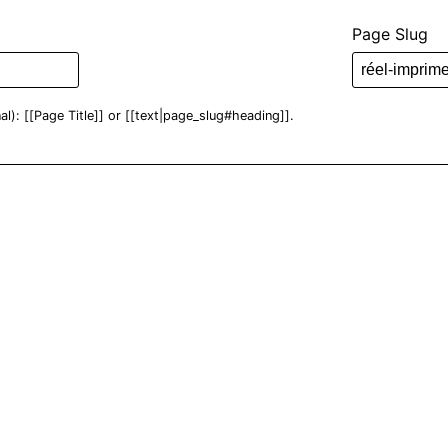
Page Slug
nal): [[Page Title]] or [[text|page_slug#heading]].